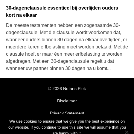
30-dagenclausule essentieel bij overlijden ouders
kort na elkaar
De meeste testamenten hebben een zogenaamde 30-
dagenclausule. Met die clausule wordt voorkomen dat,
wanneer ouders binnen 30 dagen na elkaar overlijden, er
meerdere keren erfbelasting moet worden betaald. Met de
clausule hoeft er maar één meer erfbelasting te worden
afgedragen. Met een 30-dagenclausule regelt u dat
wanneer uw partner binnen 30 dagen na u komt...
© 2026 Notaris Piek
Disclaimer
Privacy Statement
We use cookies to ensure that we give you the best experience on
Algemene Voorwaarden
our website. If you continue to use this site we will assume that you
are happy with it.