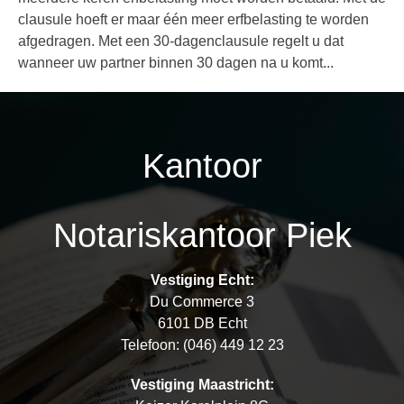
clausule hoeft er maar één meer erfbelasting te worden
afgedragen. Met een 30-dagenclausule regelt u dat
wanneer uw partner binnen 30 dagen na u komt...
Kantoor
Notariskantoor Piek
Vestiging Echt:
Du Commerce 3
6101 DB Echt
Telefoon: (046) 449 12 23
Vestiging Maastricht: