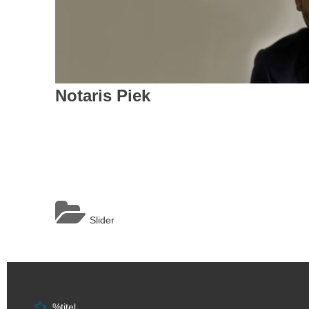
Notaris Piek
Slider
Berichtnavigatie
%titel