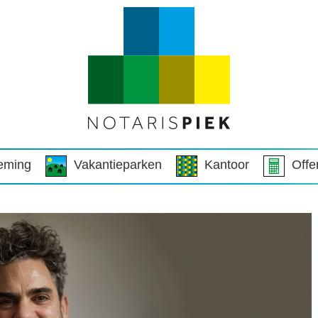
eming
Vakantieparken
Kantoor
Offe