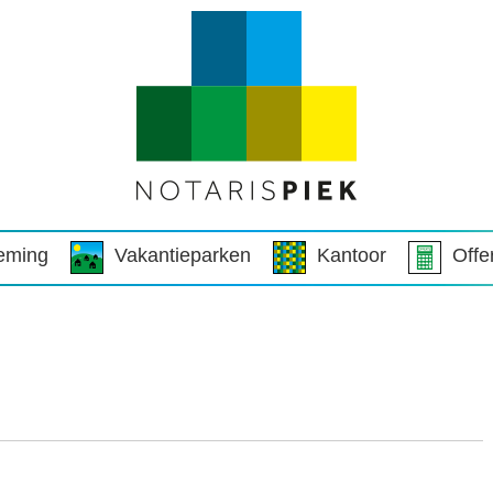
eming
Vakantieparken
Kantoor
Offe