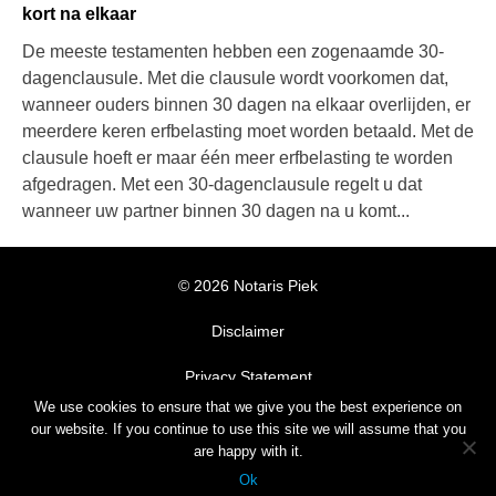
kort na elkaar
De meeste testamenten hebben een zogenaamde 30-
dagenclausule. Met die clausule wordt voorkomen dat,
wanneer ouders binnen 30 dagen na elkaar overlijden, er
meerdere keren erfbelasting moet worden betaald. Met de
clausule hoeft er maar één meer erfbelasting te worden
afgedragen. Met een 30-dagenclausule regelt u dat
wanneer uw partner binnen 30 dagen na u komt...
© 2026 Notaris Piek
Disclaimer
Privacy Statement
We use cookies to ensure that we give you the best experience on
Algemene Voorwaarden
our website. If you continue to use this site we will assume that you
are happy with it.
© Notaris Piek, development
dackus.it
with Wordpress, theme
Ok
AccessPress Parallax