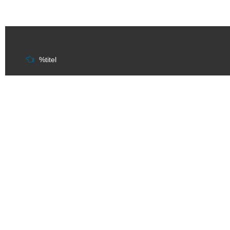
Berichtnavigatie
%titel