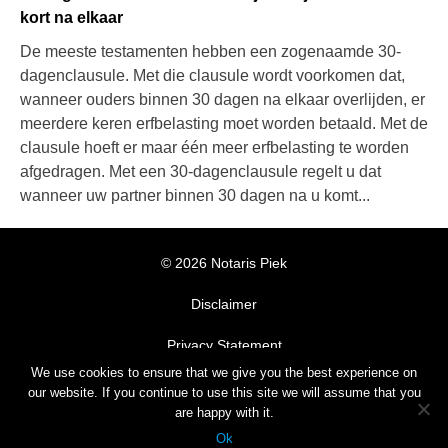
kort na elkaar
De meeste testamenten hebben een zogenaamde 30-
dagenclausule. Met die clausule wordt voorkomen dat,
wanneer ouders binnen 30 dagen na elkaar overlijden, er
meerdere keren erfbelasting moet worden betaald. Met de
clausule hoeft er maar één meer erfbelasting te worden
afgedragen. Met een 30-dagenclausule regelt u dat
wanneer uw partner binnen 30 dagen na u komt...
© 2026 Notaris Piek
Disclaimer
Privacy Statement
We use cookies to ensure that we give you the best experience on
Algemene Voorwaarden
our website. If you continue to use this site we will assume that you
are happy with it.
© Notaris Piek, development
dackus.it
with Wordpress, theme
Ok