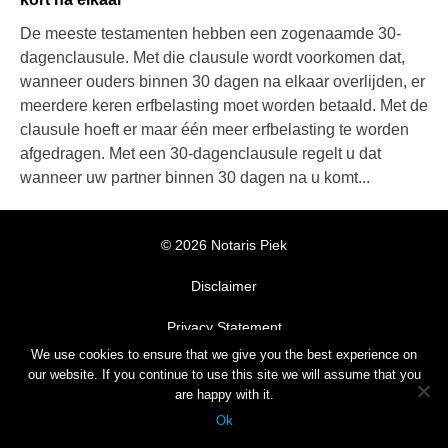
De meeste testamenten hebben een zogenaamde 30-
dagenclausule. Met die clausule wordt voorkomen dat,
wanneer ouders binnen 30 dagen na elkaar overlijden, er
meerdere keren erfbelasting moet worden betaald. Met de
clausule hoeft er maar één meer erfbelasting te worden
afgedragen. Met een 30-dagenclausule regelt u dat
wanneer uw partner binnen 30 dagen na u komt...
© 2026 Notaris Piek
Disclaimer
Privacy Statement
We use cookies to ensure that we give you the best experience on
Algemene Voorwaarden
our website. If you continue to use this site we will assume that you
are happy with it.
© Notaris Piek, development
dackus.it
with Wordpress, theme
Ok
AccessPress Parallax