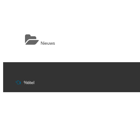
Nieuws
Berichtnavigatie
%titel