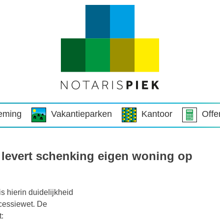
eming
Vakantieparken
Kantoor
Offe
s levert schenking eigen woning op
s hierin duidelijkheid
uccessiewet. De
t: