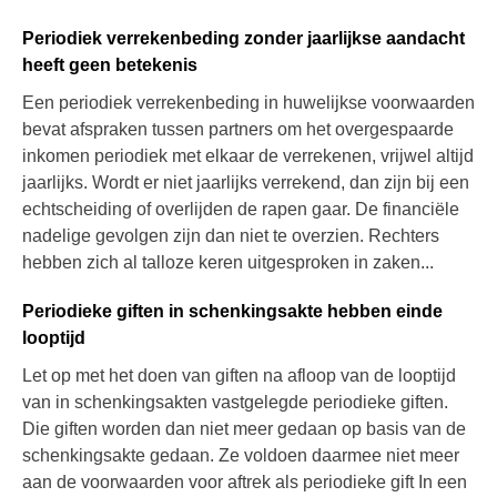
Periodiek verrekenbeding zonder jaarlijkse aandacht
heeft geen betekenis
Een periodiek verrekenbeding in huwelijkse voorwaarden
bevat afspraken tussen partners om het overgespaarde
inkomen periodiek met elkaar de verrekenen, vrijwel altijd
jaarlijks. Wordt er niet jaarlijks verrekend, dan zijn bij een
echtscheiding of overlijden de rapen gaar. De financiële
nadelige gevolgen zijn dan niet te overzien. Rechters
hebben zich al talloze keren uitgesproken in zaken...
Periodieke giften in schenkingsakte hebben einde
looptijd
Let op met het doen van giften na afloop van de looptijd
van in schenkingsakten vastgelegde periodieke giften.
Die giften worden dan niet meer gedaan op basis van de
schenkingsakte gedaan. Ze voldoen daarmee niet meer
aan de voorwaarden voor aftrek als periodieke gift In een