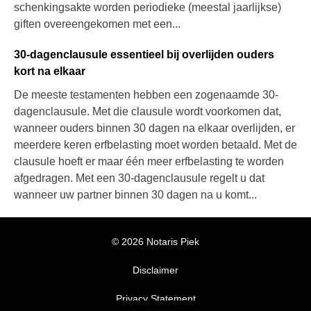
schenkingsakte worden periodieke (meestal jaarlijkse)
giften overeengekomen met een...
30-dagenclausule essentieel bij overlijden ouders
kort na elkaar
De meeste testamenten hebben een zogenaamde 30-
dagenclausule. Met die clausule wordt voorkomen dat,
wanneer ouders binnen 30 dagen na elkaar overlijden, er
meerdere keren erfbelasting moet worden betaald. Met de
clausule hoeft er maar één meer erfbelasting te worden
afgedragen. Met een 30-dagenclausule regelt u dat
wanneer uw partner binnen 30 dagen na u komt...
© 2026 Notaris Piek
Disclaimer
Privacy Statement