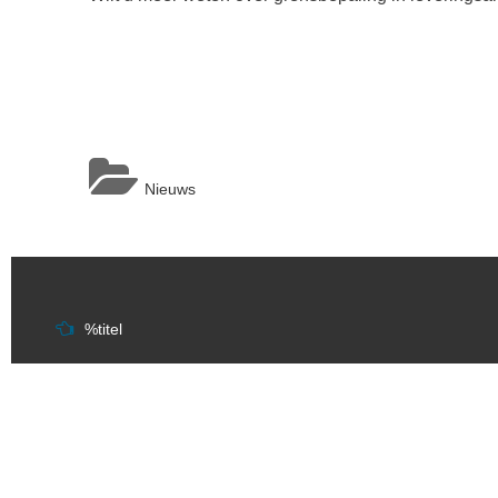
Nieuws
Berichtnavigatie
%titel