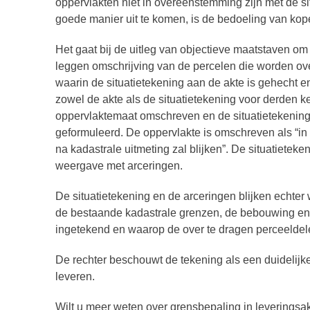
oppervlakten niet in overeenstemming zijn met de si
goede manier uit te komen, is de bedoeling van kope
Het gaat bij de uitleg van objectieve maatstaven om
leggen omschrijving van de percelen die worden o
waarin de situatietekening aan de akte is gehecht e
zowel de akte als de situatietekening voor derden ke
oppervlaktemaat omschreven en de situatietekening 
geformuleerd. De oppervlakte is omschreven als “in t
na kadastrale uitmeting zal blijken”. De situatiete
weergave met arceringen.
De situatietekening en de arceringen blijken echte
de bestaande kadastrale grenzen, de bebouwing en 
ingetekend en waarop de over te dragen perceelde
De rechter beschouwt de tekening als een duidelijk
leveren.
Wilt u meer weten over grensbepaling in leveringsa