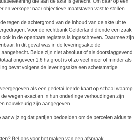
tuatietekening die aan de akte is gehecht. Om daar op een
r en verkoper naar objectieve maatstaven vast te stellen.
 de tegen de achtergrond van de inhoud van de akte uit te
vergedragen. Voor de rechtbank Gelderland diende een zaak
n ook in de openbare registers is ingeschreven. Daarmee zijn
nbaar. In dit geval was in de leveringsakte de
aangehecht. Beide zijn niet absoluut of als doorslaggevend
otaal ongeveer 1,6 ha groot is of zo veel meer of minder als
kening bevat volgens de leveringsakte een schetsmatige
r weergegeven als een gedetailleerde kaart op schaal waarop
de wegen exact en in hun onderlinge verhoudingen zijn
len nauwkeurig zijn aangegeven.
e aanwijzing dat partijen bedoelden om de percelen aldus te
kten? Bel ons voor het maken van een afspraak.