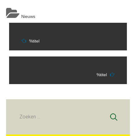
Nieuws
Berichtnavigatie
%titel
%titel
Zoeken
naar: