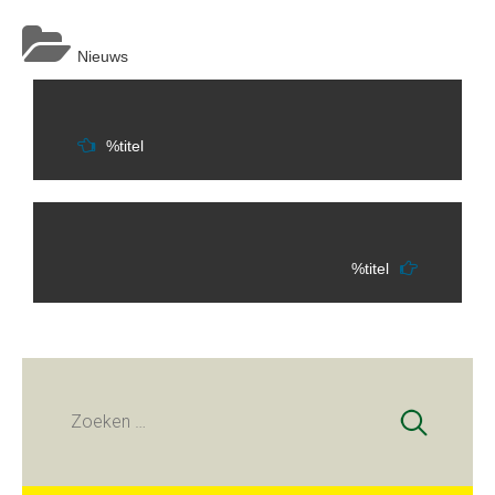
Nieuws
Berichtnavigatie
%titel
%titel
Zoeken
naar: