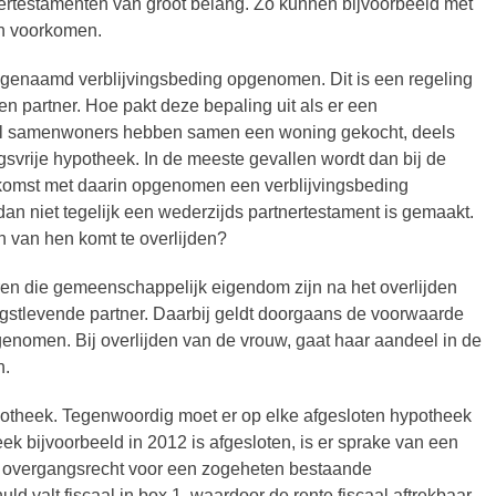
tnertestamenten van groot belang. Zo kunnen bijvoorbeeld met
en voorkomen.
genaamd verblijvingsbeding opgenomen. Dit is een regeling
en partner. Hoe pakt deze bepaling uit als er een
el samenwoners hebben samen een woning gekocht, deels
gsvrije hypotheek. In de meeste gevallen wordt dan bij de
komst met daarin opgenomen een verblijvingsbeding
an niet tegelijk een wederzijds partnertestament is gemaakt.
n van hen komt te overlijden?
ren die gemeenschappelijk eigendom zijn na het overlijden
gstlevende partner. Daarbij geldt doorgaans de voorwaarde
nomen. Bij overlijden van de vrouw, gaat haar aandeel in de
n.
potheek. Tegenwoordig moet er op elke afgesloten hypotheek
ek bijvoorbeeld in 2012 is afgesloten, is er sprake van een
t overgangsrecht voor een zogeheten bestaande
 valt fiscaal in box 1, waardoor de rente fiscaal aftrekbaar