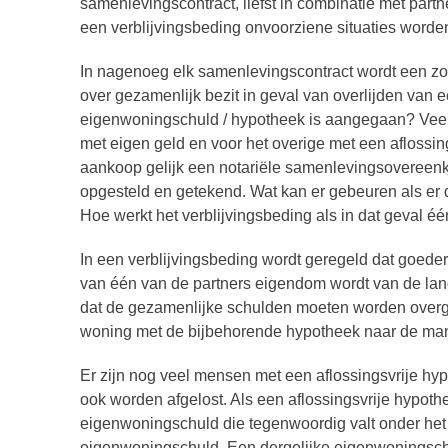
samenlevingscontract, liefst in combinatie met par
een verblijvingsbeding onvoorziene situaties word
In nagenoeg elk samenlevingscontract wordt een zo
over gezamenlijk bezit in geval van overlijden van e
eigenwoningschuld / hypotheek is aangegaan? Ve
met eigen geld en voor het overige met een aflossin
aankoop gelijk een notariële samenlevingsovereen
opgesteld en getekend. Wat kan er gebeuren als er d
Hoe werkt het verblijvingsbeding als in dat geval éé
In een verblijvingsbeding wordt geregeld dat goede
van één van de partners eigendom wordt van de lan
dat de gezamenlijke schulden moeten worden overge
woning met de bijbehorende hypotheek naar de ma
Er zijn nog veel mensen met een aflossingsvrije hy
ook worden afgelost. Als een aflossingsvrije hypothe
eigenwoningschuld die tegenwoordig valt onder he
eigenwoningschuld. Een dergelijke eigenwoningschuld