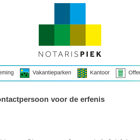
eming
Vakantieparken
Kantoor
Offe
ontactpersoon voor de erfenis