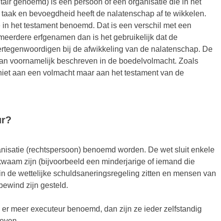
air genoemd) is een persoon of een organisatie die in het
taak en bevoegdheid heeft de nalatenschap af te wikkelen.
 in het testament benoemd. Dat is een verschil met een
 meerdere erfgenamen dan is het gebruikelijk dat de
rtegenwoordigen bij de afwikkeling van de nalatenschap. De
n voornamelijk beschreven in de boedelvolmacht. Zoals
iet aan een volmacht maar aan het testament van de
ur?
anisatie (rechtspersoon) benoemd worden. De wet sluit enkele
waam zijn (bijvoorbeeld een minderjarige of iemand die
of in de wettelijke schuldsaneringsregeling zitten en mensen van
ewind zijn gesteld.
er meer executeur benoemd, dan zijn ze ieder zelfstandig
reven.