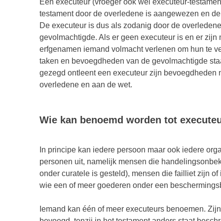
Een executeur (vroeger ook wel executeur-testament
testament door de overledene is aangewezen en de 
De executeur is dus als zodanig door de overledene
gevolmachtigde. Als er geen executeur is en er zijn
erfgenamen iemand volmacht verlenen om hun te ve
taken en bevoegdheden van de gevolmachtigde staa
gezegd ontleent een executeur zijn bevoegdheden n
overledene en aan de wet.
Wie kan benoemd worden tot execute
In principe kan iedere persoon maar ook iedere org
personen uit, namelijk mensen die handelingsonbek
onder curatele is gesteld), mensen die failliet zijn 
wie een of meer goederen onder een beschermingsb
Iemand kan één of meer executeurs benoemen. Zijn 
bevoegd, tenzij in het testament anders staat besch