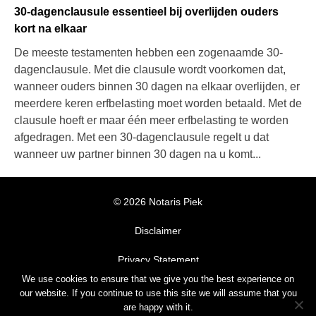
30-dagenclausule essentieel bij overlijden ouders
kort na elkaar
De meeste testamenten hebben een zogenaamde 30-
dagenclausule. Met die clausule wordt voorkomen dat,
wanneer ouders binnen 30 dagen na elkaar overlijden, er
meerdere keren erfbelasting moet worden betaald. Met de
clausule hoeft er maar één meer erfbelasting te worden
afgedragen. Met een 30-dagenclausule regelt u dat
wanneer uw partner binnen 30 dagen na u komt...
© 2026 Notaris Piek
Disclaimer
Privacy Statement
We use cookies to ensure that we give you the best experience on
Algemene Voorwaarden
our website. If you continue to use this site we will assume that you
are happy with it.