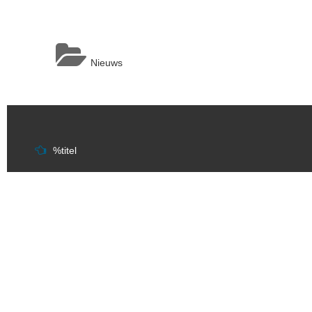
Nieuws
Berichtnavigatie
%titel